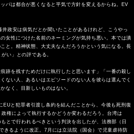
ッパは都合が悪くなると平気で方針を変えるからね。EV
藤井政安は病気だとか聞いたことがあるけれど、こうやっ
れの女性につけた名前のネーミングが気持ち悪い。本では潰
のこと。精神状態、大丈夫なんだろうかという気になる。長
まがい」との評である。
痕跡を残すためだけに執行したと思います」「一番の殺し
良くない人、あるいはエピソードのない人を彼らは選んでく
しかなく、目新しいものはない。
にEUと犯罪者引渡し条約を結んだことから、今後も死刑復
、政権によって執行するかどうか変わるだろう。台湾は
件のもとで行われるべきという判決を出したが、法務部（日
行できるように改正。7月には立法院（国会）で児童虐待防