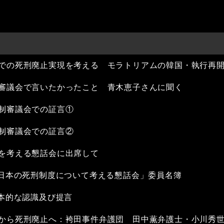
での死刑廃止実現を考える モラトリアムの韓国・執行再
審議会で言いたかったこと 青木恵子さんに聞く
制審議会での証言①
制審議会での証言②
を考える懇話会に出席して
「日本の死刑制度について考える懇話会」委員名簿
基本的な認識及び提言
から死刑廃止へ：袴田事件弁護団 田中薫弁護士・小川秀