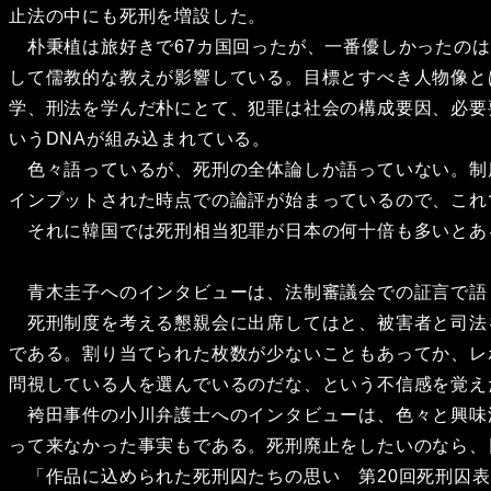
止法の中にも死刑を増設した。
朴秉植は旅好きで67カ国回ったが、一番優しかったのは
して儒教的な教えが影響している。目標とすべき人物像と
学、刑法を学んだ朴にとて、犯罪は社会の構成要因、必要
いうDNAが組み込まれている。
色々語っているが、死刑の全体論しか語っていない。制
インプットされた時点での論評が始まっているので、これ
それに韓国では死刑相当犯罪が日本の何十倍も多いとあ
青木圭子へのインタビューは、法制審議会での証言で語
死刑制度を考える懇親会に出席してはと、被害者と司法を
である。割り当てられた枚数が少ないこともあってか、レ
問視している人を選んでいるのだな、という不信感を覚え
袴田事件の小川弁護士へのインタビューは、色々と興味
って来なかった事実もである。死刑廃止をしたいのなら、
「作品に込められた死刑囚たちの思い 第20回死刑囚表