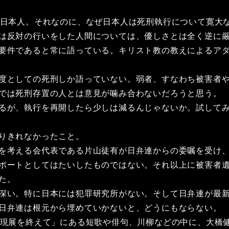
日本人。それなのに、なぜ日本人は死刑執行について寛大
は反対の行いをした人間については、優しさとは全く逆に厳
要件であると常に語っている。キリスト教の教えによるア
度としての死刑しか語っていない。弱者、すなわち被害者や
では死刑存置の人とは意見が噛み合わないだろうと思う。
るが、執行を再開したら少しは減るんじゃないか。試して
りきれなかったこと。
考える会代表である片山徒有が日弁連からの委嘱を受け、委
ポートとしてはたいしたものではない。それ以上に被害者
た。
深い。特に日本には犯罪研究所がない。そして日弁連が最新
日弁連は根元から埋めていかないと、どうにもならない。
現展を終えて」にある短歌や俳句、川柳などの中に、大橋