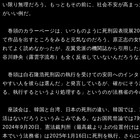
い限り無理だろう。もっともその前に、社会不安が高まっ
がいい例だ。
巻頭のカラーページは、いつものように死刑囚表現展20
て作品を出すところをみると元気なのだろう。原正志の女
れてよく読めなかったが、左翼党派の機関誌から引用した
谷川静央（露雲字流布）も全く反省していないんだろうな
巻頭は白石隆浩死刑囚の執行を受けての安田へのインタ
やすい人を彼らは選んだ」と発言しているが、確かにそう
る、執行するというより処理する」というのが法務省の今
座談会は、韓国と台湾、日本の死刑の違い。韓国では、1
活はないだろうというみこみである。なお国民世論では7
2024年9月20日、憲法裁判所（最高裁より上の位置付
本でいう法務省）は2025年1月16日に死刑を執行。さ