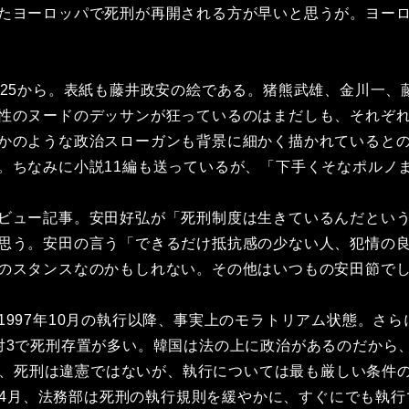
たヨーロッパで死刑が再開される方が早いと思うが。ヨーロ
25から。表紙も藤井政安の絵である。猪熊武雄、金川一、
性のヌードのデッサンが狂っているのはまだしも、それぞ
かのような政治スローガンも背景に細かく描かれていると
。ちなみに小説11編も送っているが、「下手くそなポルノ
ビュー記事。安田好弘が「死刑制度は生きているんだという
思う。安田の言う「できるだけ抵抗感の少ない人、犯情の
のスタンスなのかもしれない。その他はいつもの安田節で
997年10月の執行以降、事実上のモラトリアム状態。さら
対3で死刑存置が多い。韓国は法の上に政治があるのだから
けは、死刑は違憲ではないが、執行については最も厳しい条
らに4月、法務部は死刑の執行規則を緩やかに、すぐにでも執