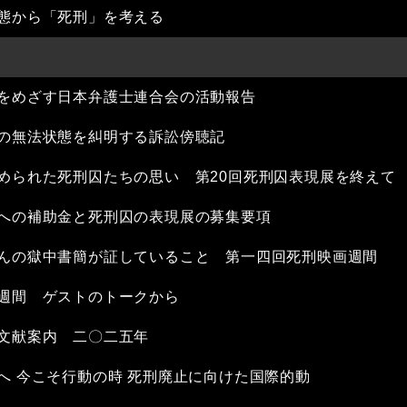
状態から「死刑」を考える
をめざす日本弁護士連合会の活動報告
の無法状態を糾明する訴訟傍聴記
められた死刑囚たちの思い 第20回死刑囚表現展を終えて
への補助金と死刑囚の表現展の募集要項
んの獄中書簡が証していること 第一四回死刑映画週間
週間 ゲストのトークから
文献案内 二〇二五年
へ 今こそ行動の時 死刑廃止に向けた国際的動