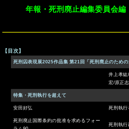
年報・死刑廃止編集委員会編
【目次】
死刑囚表現展2025作品集 第21回「死刑廃止のた
井上孝紘
宏/原正
特集・死刑執行を超えて
安田好弘
死刑執行
死刑廃止国際条約の批准を求めるフォー
死刑執行
ラム90