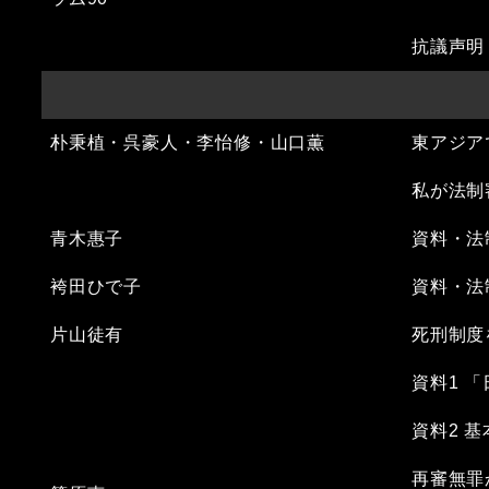
抗議声明
朴秉植・呉豪人・李怡修・山口薫
東アジア
私が法制
青木惠子
資料・法
袴田ひで子
資料・法
片山徒有
死刑制度
資料1 
資料2 
再審無罪