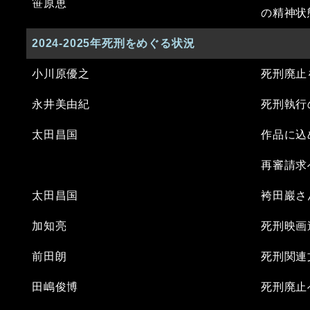
笹原恵
の精神
2024-2025年死刑をめぐる状況
小川原優之
死刑廃止
永井美由紀
死刑執行
太田昌国
作品に込
再審請求
太田昌国
袴田巖さ
加知亮
死刑映画
前田朗
死刑関連
田嶋俊博
死刑廃止