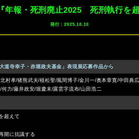
『年報・死刑廃止2025 死刑執行を
発行：2025.10.10
めの大道寺幸子・赤堀政夫基金」表現展応募作品から
/北村孝/猪熊武夫/植松聖/風間博子/金川一/奥本章寛/中田典広
志/何力/藤井政安/堀慶末/露雲字流布/山田浩二
を超えて
再開に抗議する