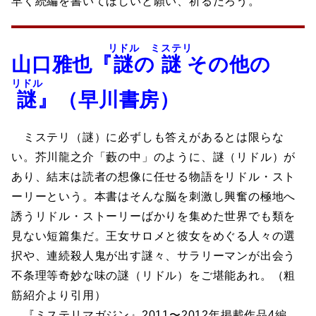
早く続編を書いてほしいと願い、祈るだろう。
リドル
ミステリ
山口雅也『
謎
の
謎
その他の
リドル
謎
』（早川書房）
ミステリ（謎）に必ずしも答えがあるとは限らな
い。芥川龍之介「藪の中」のように、謎（リドル）が
あり、結末は読者の想像に任せる物語をリドル・スト
ーリーという。本書はそんな脳を刺激し興奮の極地へ
誘うリドル・ストーリーばかりを集めた世界でも類を
見ない短篇集だ。王女サロメと彼女をめぐる人々の選
択や、連続殺人鬼が出す謎々、サラリーマンが出会う
不条理等奇妙な味の謎（リドル）をご堪能あれ。（粗
筋紹介より引用）
『ミステリマガジン』2011〜2012年掲載作品4編