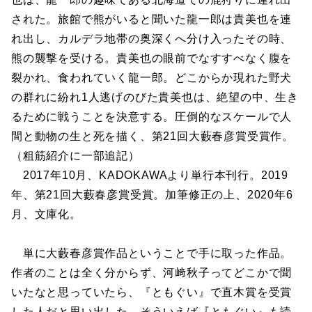
された。旅館で熊がいると聞いた龍一郎は貴美也を連
れ出し、カルデラ地帯の奥深くへ分け入ったその時、
熊の襲撃を受ける。貴美也の眼前でなすすべなく腹を
裂かれ、食われていく龍一郎。どこからか現れた野犬
の群れに紛れ1人逃げのびた貴美也は、絶望の中、生き
るために戦うことを決意する。圧倒的なスケールで人
間と動物の生と死を描く、第21回大藪春彦賞受賞作。
（粗筋紹介に一部追記）
2017年10月、KADOKAWAより単行本刊行。2019
年、第21回大藪春彦賞受賞。加筆修正の上、2020年6
月、文庫化。
単に大藪春彦賞作品ということで手に取った作品。
作者のことは全く分からず、河﨑秋子ってどこかで聞
いたなと思っていたら、『ともぐい』で直木賞を受賞
した人だと思い出した。そういえば『ともぐい』も読