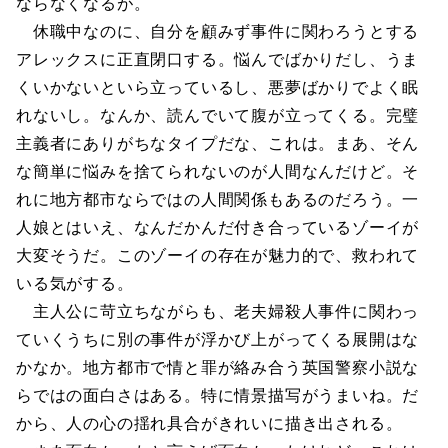
ならなくなるが。
休職中なのに、自分を顧みず事件に関わろうとする
アレックスに正直閉口する。悩んでばかりだし、うま
くいかないといら立っているし、悪夢ばかりでよく眠
れないし。なんか、読んでいて腹が立ってくる。完璧
主義者にありがちなタイプだな、これは。まあ、そん
な簡単に悩みを捨てられないのが人間なんだけど。そ
れに地方都市ならではの人間関係もあるのだろう。一
人娘とはいえ、なんだかんだ付き合っているゾーイが
大変そうだ。このゾーイの存在が魅力的で、救われて
いる気がする。
主人公に苛立ちながらも、老夫婦殺人事件に関わっ
ていくうちに別の事件が浮かび上がってくる展開はな
かなか。地方都市で情と罪が絡み合う英国警察小説な
らではの面白さはある。特に情景描写がうまいね。だ
から、人の心の揺れ具合がきれいに描き出される。