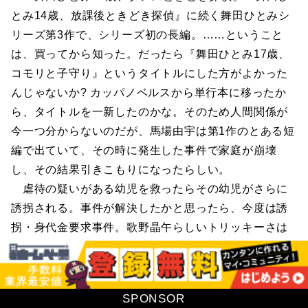
とみ14歳、放課後ときどき探偵』に続く舞田ひとみシ
リーズ第3作で、シリーズ初の長編。……ということ
は、買ってから知った。だったら『舞田ひとみ17歳、
コモリと子守り』というタイトルにした方がよかった
んじゃないか? カッパノベルスから単行本に移ったか
ら、タイトルを一新したのかな。そのため人間関係が
今一つ分からないのだが、馬場由宇は第1作のとある短
編で出ていて、その時に発生した事件で家庭が崩壊
し、その結果引きこもりになったらしい。
虐待の疑いがある幼児を救ったらその幼児がさらに
誘拐される。事件が解決したかと思ったら、今度は誘
拐・身代金要求事件。歌野晶午らしいトリッキーさは
あるが、後味はあまりよくない。舞田ひとみの関わり
方が今一つ不自然で、推理の飛躍がどうしても気にか
かる。それに「かなり長めのエピローグ」がただ長い
SPONSOR
だけで、個人的には蛇足にしか思えなかった。