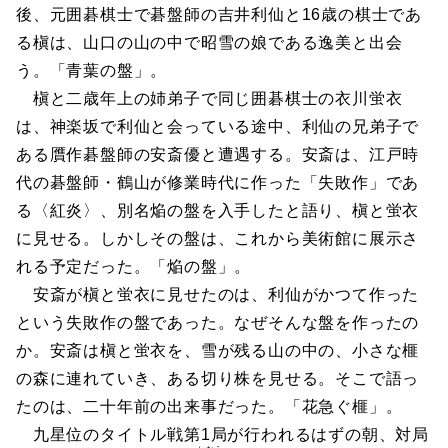
後、元囲碁棋士で碁盤師の吉井利仙と16歳の棋士であ
る槇は、山口の山の中で昭雪の娘である逸美と出会
う。「青葉の盤」。
槇と二歳年上の姉弟子で同じ囲碁棋士の衣川蛍衣
は、神楽坂で利仙と会っている途中、利仙の兄弟子で
ある贋作碁盤師の安斎優と遭遇する。安斎は、江戸時
代の碁盤師・鶴山が修業時代に作った「失敗作」であ
る〈紅炎〉、別名焔の盤を入手したと語り、槇と蛍衣
に見せる。しかしその盤は、これから美術館に展示さ
れる予定だった。「焔の盤」。
安斎が槇と蛍衣に見せたのは、利仙がかつて作った
という失敗作の盤であった。なぜそんな盤を作ったの
か。安斎は槇と蛍衣を、雪が残る山の中の、小さな榧
の森に連れていき、ある切り株を見せる。そこで語っ
たのは、二十年前の出来事だった。「花急ぐ榧」。
九星位のタイトル戦第1局が行われるはずの朝、対局