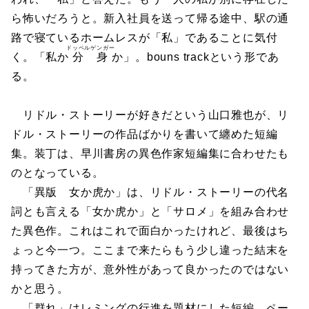
ら怖いだろうと。新入社員を送って帰る途中、駅の通
路で寝ているホームレスが「私」であることに気付
ドッペルゲンガー
く。「私か
分身
か」。bouns trackという形であ
る。
リドル・ストーリーが好きだという山口雅也が、リ
ドル・ストーリーの作品ばかりを書いて纏めた短編
集。装丁は、早川書房の異色作家短編集に合わせたも
のとなっている。
「異版 女か虎か」は、リドル・ストーリーの代名
詞とも言える「女か虎か」と「サロメ」を組み合わせ
た異色作。これはこれで面白かったけれど、最後はち
ょっと今一つ。ここまで来たらもう少し違った結末を
持ってきた方が、意外性があって良かったのではない
かと思う。
「群れ」はレミングの行進を題材にした短編。ペー