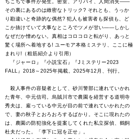
ちこちで事件が発生。密室、アリバイ、人間消失――
その裏にあるのは緻密なトリック? それとも、うっか
り勘違いと奇跡的な偶然? 犯人も被害者も探偵も、ど
こか抜けていて大事なところでツメが甘い――しかし
なぜだか憎めない。真相はコロコロと転がり、あっと
驚く場所へ着地する! ユーモア本格ミステリ、ここに極
まれり!（粗筋紹介より引用）
『ジャーロ』『小説宝石』『Jミステリー2023
FALL』2018～2025年掲載。2025年12月、刊行。
殺人事件の容疑者として、砂川警部に連れていかれ
た青年、中元信司。烏賊川市で農園を経営する道明寺
秀夫は、雇っている中元が目の前で連れていかれたの
で、妻の秋子とおろおろするばかり。そこに現れたの
は、農園の防犯強化を提案してくれた私立探偵、鶴飼
杜夫だった。「李下に冠を正せ」。