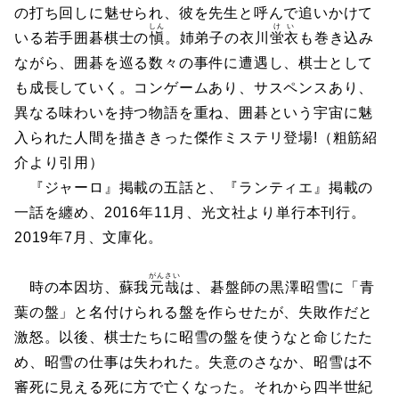
の打ち回しに魅せられ、彼を先生と呼んで追いかけて
しん
けい
いる若手囲碁棋士の
愼
。姉弟子の衣川
蛍衣
も巻き込み
ながら、囲碁を巡る数々の事件に遭遇し、棋士として
も成長していく。コンゲームあり、サスペンスあり、
異なる味わいを持つ物語を重ね、囲碁という宇宙に魅
入られた人間を描ききった傑作ミステリ登場!（粗筋紹
介より引用）
『ジャーロ』掲載の五話と、『ランティエ』掲載の
一話を纏め、2016年11月、光文社より単行本刊行。
2019年7月、文庫化。
がんさい
時の本因坊、蘇我
元哉
は、碁盤師の黒澤昭雪に「青
葉の盤」と名付けられる盤を作らせたが、失敗作だと
激怒。以後、棋士たちに昭雪の盤を使うなと命じたた
め、昭雪の仕事は失われた。失意のさなか、昭雪は不
審死に見える死に方で亡くなった。それから四半世紀