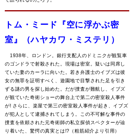
トム・ミード『空に浮かぶ密
室』（ハヤカワ・ミステリ）
1938年、ロンドン。銀行支配人のドミニクが観覧車
のゴンドラで射殺された。現場は密室。疑いは同席し
ていた妻のカーラに向いた。若き弁護士のイブズは彼
女の無罪を証明すべく、遊園地で目撃された足を引き
ずる謎の男を探し始めた。だが捜査が難航し、イブズ
が観ていた奇術ショーの舞台上で第二の密室殺人事件
が! さらに、楽屋で第三の密室殺人事件が起き、イブズ
が犯人として逮捕されてしまう。この不可解な事件の
捜査を依頼された元奇術師の私立探偵スペクターが辿
り着いた、驚愕の真実とは!?（粗筋紹介より引用）