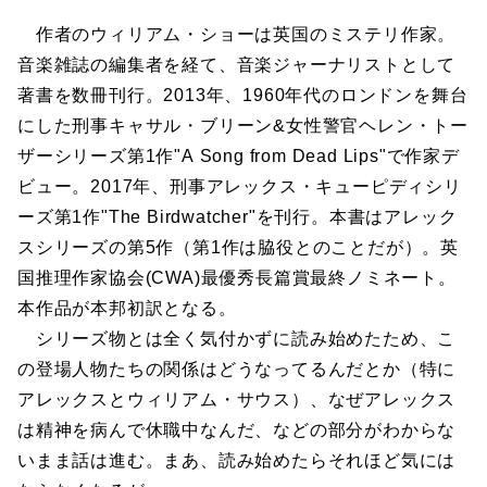
作者のウィリアム・ショーは英国のミステリ作家。
音楽雑誌の編集者を経て、音楽ジャーナリストとして
著書を数冊刊行。2013年、1960年代のロンドンを舞台
にした刑事キャサル・ブリーン&女性警官ヘレン・トー
ザーシリーズ第1作"A Song from Dead Lips"で作家デ
ビュー。2017年、刑事アレックス・キューピディシリ
ーズ第1作"The Birdwatcher"を刊行。本書はアレック
スシリーズの第5作（第1作は脇役とのことだが）。英
国推理作家協会(CWA)最優秀長篇賞最終ノミネート。
本作品が本邦初訳となる。
シリーズ物とは全く気付かずに読み始めたため、こ
の登場人物たちの関係はどうなってるんだとか（特に
アレックスとウィリアム・サウス）、なぜアレックス
は精神を病んで休職中なんだ、などの部分がわからな
いまま話は進む。まあ、読み始めたらそれほど気には