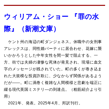
ウィリアム・ショー 『罪の水
際』（新潮文庫）
ケント州の海辺の町ダンジェネス。休職中の女刑事
アレックスは、同性婚パーティに居合わせ、花嫁に襲
いかかろうとした中年女性を間一髪で阻止する、一
方、街では夫婦の凄惨な死体が発見され、現場に血文
字のメッセージが残されていた。町の多くが巻き込ま
れた大規模な投資詐欺に、少なからず関係があるよう
だが――。町に渦巻く複雑な人間模様と悲劇を端正に
綴る現代英国ミステリ―の到達点。（粗筋紹介より引
用）
2021年、発表。2025年4月、邦訳刊行。