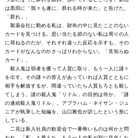
は黒田に「我々も遂に、群れる時が来た」と告げた。
「群れ」。
製薬会社に勤める私は、財布の中に見たことのない
カードを見つける。思い当たる節のない私は周りの人
に尋ねるのだが、それぞれ違った反応を示すも、その
カードがなんなのかさっぱりわからない。「見知らぬ
カード」。
殺人鬼は弱者を攫って人質に取り、もう一人に謎々
を出す。その謎々の答えがあっていれば人質とともに
相手を解放するが、間違っていたら人質もろとも殺し
てしまう。謎の殺人鬼「リドル」の目的は何か。「謎
の連続殺人鬼リドル」。アブラハム・ネイサン・ジュ
ニアが執筆した短編を、山口雅也が訳したという形に
している。
二見は新入社員の歓迎会で一番怖いものは何かと問
われ、「私」と答えた。もう一人の私が別に存在した