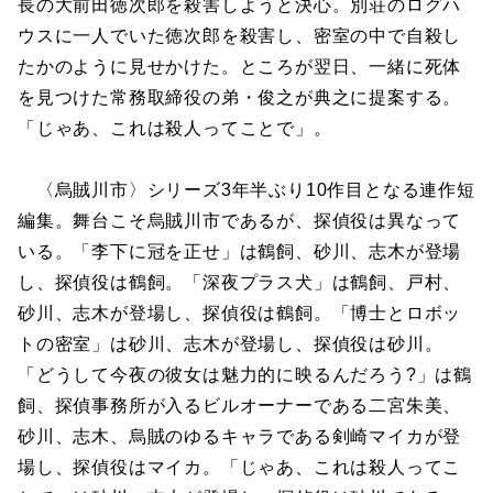
長の大前田徳次郎を殺害しようと決心。別荘のログハ
ウスに一人でいた徳次郎を殺害し、密室の中で自殺し
たかのように見せかけた。ところが翌日、一緒に死体
を見つけた常務取締役の弟・俊之が典之に提案する。
「じゃあ、これは殺人ってことで」。
〈烏賊川市〉シリーズ3年半ぶり10作目となる連作短
編集。舞台こそ烏賊川市であるが、探偵役は異なって
いる。「李下に冠を正せ」は鶴飼、砂川、志木が登場
し、探偵役は鶴飼。「深夜プラス犬」は鶴飼、戸村、
砂川、志木が登場し、探偵役は鶴飼。「博士とロボッ
トの密室」は砂川、志木が登場し、探偵役は砂川。
「どうして今夜の彼女は魅力的に映るんだろう?」は鶴
飼、探偵事務所が入るビルオーナーである二宮朱美、
砂川、志木、烏賊のゆるキャラである剣崎マイカが登
場し、探偵役はマイカ。「じゃあ、これは殺人ってこ