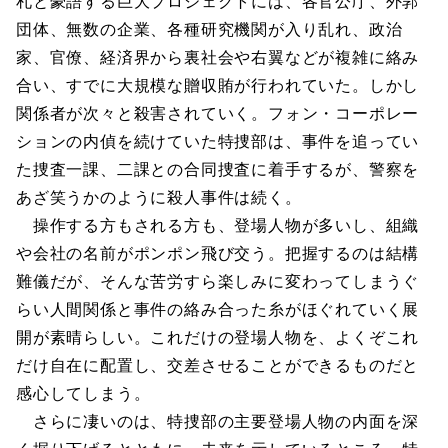
札と豪語する巨大プロジェクトには、各官公庁、外郭
団体、無数の企業、各種研究機関が入り乱れ、政治
家、官僚、経済界から裏社会や右翼などが複雑に絡み
合い、すでに大規模な贈収賄が行われていた。しかし
関係者が次々と殺害されていく。フォン・コーポレー
ションの内偵を続けていた特捜部は、事件を追ってい
た捜査一課、二課との合同捜査に着手するが、警察を
あざ笑うかのように殺人事件は続く。
操作する方もされる方も、登場人物が多いし、組織
や会社の名前がポンポン飛び交う。把握するのは結構
難儀だが、そんな苦労すら楽しみに変わってしまうぐ
らい人間関係と事件の絡み合った糸がほぐれていく展
開が素晴らしい。これだけの登場人物を、よくぞこれ
だけ自在に配置し、交差させることができるものだと
感心してしまう。
さらに凄いのは、特捜部の主要登場人物の内面を深