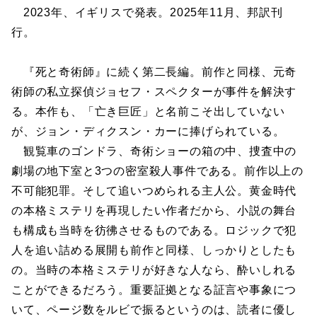
2023年、イギリスで発表。2025年11月、邦訳刊
行。
『死と奇術師』に続く第二長編。前作と同様、元奇
術師の私立探偵ジョセフ・スペクターが事件を解決す
る。本作も、「亡き巨匠」と名前こそ出していない
が、ジョン・ディクスン・カーに捧げられている。
観覧車のゴンドラ、奇術ショーの箱の中、捜査中の
劇場の地下室と3つの密室殺人事件である。前作以上の
不可能犯罪。そして追いつめられる主人公。黄金時代
の本格ミステリを再現したい作者だから、小説の舞台
も構成も当時を彷彿させるものである。ロジックで犯
人を追い詰める展開も前作と同様、しっかりとしたも
の。当時の本格ミステリが好きな人なら、酔いしれる
ことができるだろう。重要証拠となる証言や事象につ
いて、ページ数をルビで振るというのは、読者に優し