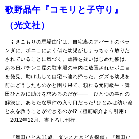
歌野晶午『コモリと子守り』
（光文社）
引きこもりの馬場由宇は、自宅裏のアパートのベラ
ンダに、ポニョによく似た幼児がしょっちゅう放りだ
されていることに気づく。虐待を疑いはじめた彼は、
ある日パチンコ屋の駐車場の車内に放置されたポニョ
を発見、助け出して自宅へ連れ帰った。グズる幼児を
前にどうしたものかと困り果て、頼れる元同級生・舞
田ひとみに助けを求めるのだが――。ひとつの事件の
解決は、あらたな事件の入り口だった! ひとみは幼い命
と友を救うことができるのか!?（粗筋紹介より引用）
2012年12月、書下ろし刊行。
『舞田ひとみ11歳、ダンスときどき探偵』『舞田ひ