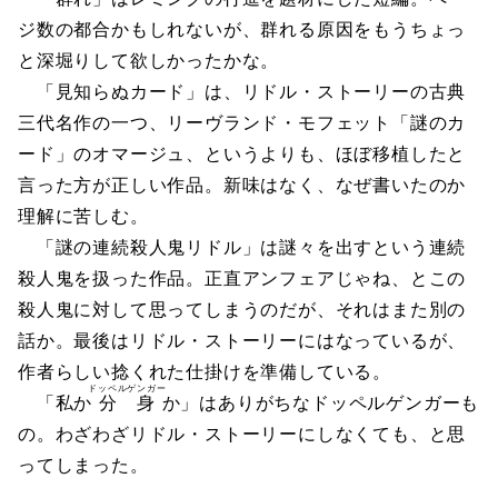
ジ数の都合かもしれないが、群れる原因をもうちょっ
と深堀りして欲しかったかな。
「見知らぬカード」は、リドル・ストーリーの古典
三代名作の一つ、リーヴランド・モフェット「謎のカ
ード」のオマージュ、というよりも、ほぼ移植したと
言った方が正しい作品。新味はなく、なぜ書いたのか
理解に苦しむ。
「謎の連続殺人鬼リドル」は謎々を出すという連続
殺人鬼を扱った作品。正直アンフェアじゃね、とこの
殺人鬼に対して思ってしまうのだが、それはまた別の
話か。最後はリドル・ストーリーにはなっているが、
作者らしい捻くれた仕掛けを準備している。
ドッペルゲンガー
「私か
分身
か」はありがちなドッペルゲンガーも
の。わざわざリドル・ストーリーにしなくても、と思
ってしまった。