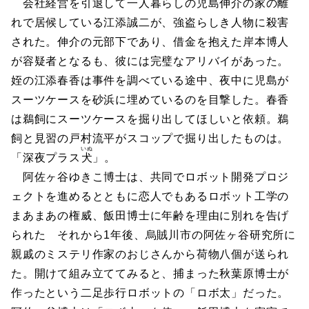
会社経営を引退して一人暮らしの児島伸介の家の離
れで居候している江添誠二が、強盗らしき人物に殺害
された。伸介の元部下であり、借金を抱えた岸本博人
が容疑者となるも、彼には完璧なアリバイがあった。
姪の江添春香は事件を調べている途中、夜中に児島が
スーツケースを砂浜に埋めているのを目撃した。春香
は鵜飼にスーツケースを掘り出してほしいと依頼。鵜
飼と見習の戸村流平がスコップで掘り出したものは。
いぬ
「深夜プラス
犬
」。
阿佐ヶ谷ゆきこ博士は、共同でロボット開発プロジ
ェクトを進めるとともに恋人でもあるロボット工学の
まあまあの権威、飯田博士に年齢を理由に別れを告げ
られた それから1年後、烏賊川市の阿佐ヶ谷研究所に
親戚のミステリ作家のおじさんから荷物八個が送られ
た。開けて組み立ててみると、捕まった秋葉原博士が
作ったという二足歩行ロボットの「ロボ太」だった。