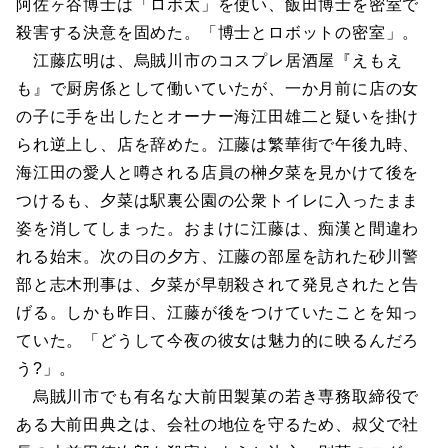
阿佐ヶ谷博士は「ロボ太」を使い、飯田博士を密室で
殺害する決意を固めた。「博士とロボットの密室」。
江藤広明は、烏賊川市のコスプレ居酒屋『えもえ
も』で厨房係として働いていたが、一か月前に店の女
の子に手を出したとオーナー海江田雄二と疑いを掛け
られ逆上し、店を辞めた。江藤は繁華街で午後九時、
海江田の愛人と噂される店員の榊夕菜を見かけて後を
つけるも、夕菜は駅裏公園の公衆トイレに入ったまま
姿を消してしまった。おまけに江藤は、痴漢と間違わ
れる始末。次の日の夕方、江藤の部屋を訪れた砂川警
部と志木刑事は、夕菜が早朝殺されて発見されたと告
げる。しかも昨日、江藤が後をつけていたことを知っ
ていた。「どうして今夜の彼女は魅力的に映るんだろ
う?」。
烏賊川市でも有名な大前田製菓の若き専務取締役で
ある大前田典之は、会社の地位を守るため、叔父で社