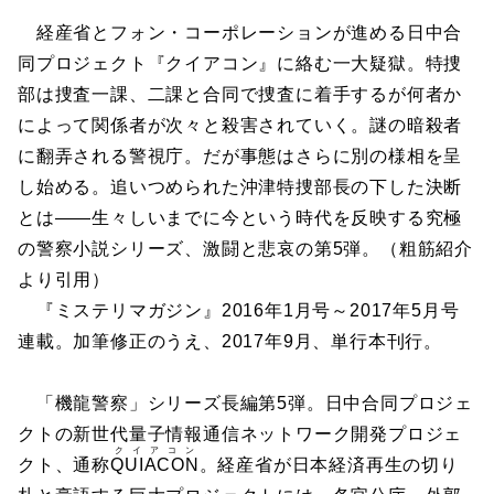
経産省とフォン・コーポレーションが進める日中合
同プロジェクト『クイアコン』に絡む一大疑獄。特捜
部は捜査一課、二課と合同で捜査に着手するが何者か
によって関係者が次々と殺害されていく。謎の暗殺者
に翻弄される警視庁。だが事態はさらに別の様相を呈
し始める。追いつめられた沖津特捜部長の下した決断
とは――生々しいまでに今という時代を反映する究極
の警察小説シリーズ、激闘と悲哀の第5弾。（粗筋紹介
より引用）
『ミステリマガジン』2016年1月号～2017年5月号
連載。加筆修正のうえ、2017年9月、単行本刊行。
「機龍警察」シリーズ長編第5弾。日中合同プロジェ
クトの新世代量子情報通信ネットワーク開発プロジェ
クイアコン
クト、通称
QUIACON
。経産省が日本経済再生の切り