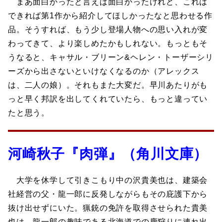
まあ面白かったと言えば面白かったけれど、これは
できれば第1作から紹介してほしかったなと思わせる作
品。そうすれば、もう少し登場人物への思い入れが変
わってきて、より楽しめたかもしれない。もっともそ
うなると、キャサル・ブリーン&ヘレン・トーザーシリ
ーズから出さないといけなくなるのか（アレックス
は、二人の娘）。それもまた大変だ。早川あたりがも
っと早く邦訳を出してくれていたら、もっと違ってい
たと思う。
河崎秋子『肉弾』（角川文庫）
大学を休学して引きこもり中の沢貴美也は、建築会
社経営の父・龍一郎に反発しながらもその庇護下から
抜け出せずにいた。猟銃の免許を取得させられた貴美
也は、龍一郎の趣味である北海道での鹿狩りに連れ出