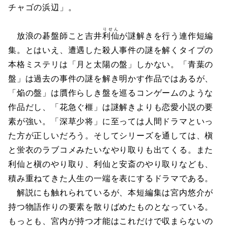
チャゴの浜辺」。
りせん
放浪の碁盤師こと吉井
利仙
が謎解きを行う連作短編
集。とはいえ、遭遇した殺人事件の謎を解くタイプの
本格ミステリは「月と太陽の盤」しかない。「青葉の
盤」は過去の事件の謎を解き明かす作品ではあるが、
「焔の盤」は贋作らしき盤を巡るコンゲームのような
作品だし、「花急ぐ榧」は謎解きよりも恋愛小説の要
素が強い。「深草少将」に至っては人間ドラマといっ
た方が正しいだろう。そしてシリーズを通しては、槇
と蛍衣のラブコメみたいなやり取りも出てくる。また
利仙と槇のやり取り、利仙と安斎のやり取りなども、
積み重ねてきた人生の一端を表にするドラマである。
解説にも触れられているが、本短編集は宮内悠介が
持つ物語作りの要素を散りばめたものとなっている。
もっとも、宮内が持つ才能はこれだけで収まらないの