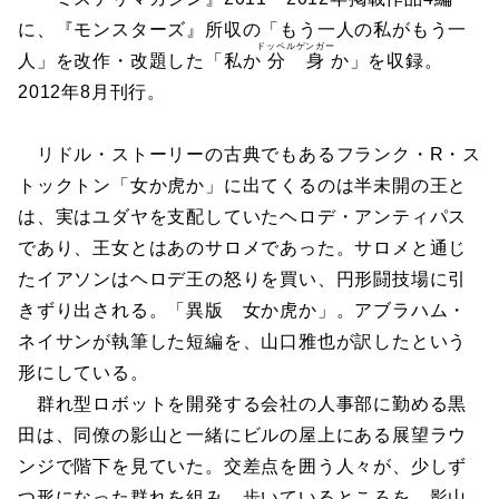
に、『モンスターズ』所収の「もう一人の私がもう一
ドッペルゲンガー
人」を改作・改題した「私か
分身
か」を収録。
2012年8月刊行。
リドル・ストーリーの古典でもあるフランク・R・ス
トックトン「女か虎か」に出てくるのは半未開の王と
は、実はユダヤを支配していたヘロデ・アンティパス
であり、王女とはあのサロメであった。サロメと通じ
たイアソンはヘロデ王の怒りを買い、円形闘技場に引
きずり出される。「異版 女か虎か」。アブラハム・
ネイサンが執筆した短編を、山口雅也が訳したという
形にしている。
群れ型ロボットを開発する会社の人事部に勤める黒
田は、同僚の影山と一緒にビルの屋上にある展望ラウ
ンジで階下を見ていた。交差点を囲う人々が、少しず
つ形になった群れを組み、歩いているところを。影山