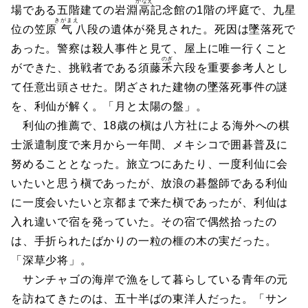
かなえ
場である五階建ての岩淵
鬲
記念館の1階の坪庭で、九星
きがまえ
位の笠原
气
八段の遺体が発見された。死因は墜落死で
あった。警察は殺人事件と見て、屋上に唯一行くこと
のぎ
ができた、挑戦者である須藤
禾
六段を重要参考人とし
て任意出頭させた。閉ざされた建物の墜落死事件の謎
を、利仙が解く。「月と太陽の盤」。
利仙の推薦で、18歳の槇は八方社による海外への棋
士派遣制度で来月から一年間、メキシコで囲碁普及に
努めることとなった。旅立つにあたり、一度利仙に会
いたいと思う槇であったが、放浪の碁盤師である利仙
に一度会いたいと京都まで来た槇であったが、利仙は
入れ違いで宿を発っていた。その宿で偶然拾ったの
は、手折られたばかりの一粒の榧の木の実だった。
「深草少将」。
サンチャゴの海岸で漁をして暮らしている青年の元
を訪ねてきたのは、五十半ばの東洋人だった。「サン