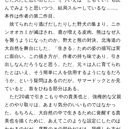
んでみようと思いつつ、結局スルーしているな……。
本作は作者の第二作目。
捨てられたり逃げだしたりした野犬の集まり。ニホ
ンオオカミが滅ぼされ、鹿が増える皮肉。熊はなぜ人
を襲うようになったのか。野犬と熊の対決。北海道の
大自然を舞台にした、「生きる」ための姿の描写は実
に面白い。この描き方が、作者の持ち味であり、引き
出しなんだろうなと思う。ただ、元々は人に育てられ
たとはいえ、そう簡単に人を信用するようになるだろ
うか、という疑問はあるのだが。サマードックとか見
ていると、首をひねる部分はある。
ただ20歳で引きこもり中の貴美也と、強権的な父親
とのやり取りは、あまり気分のいいものではなかっ
た。もちろん、大自然の中で生きるために覚醒する貴
美也を描くために、あえてこのような設定にしたのは
わかるのだが。序盤のその部分だけは、我慢した方が