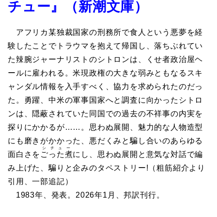
チュー』（新潮文庫）
アフリカ某独裁国家の刑務所で食人という悪夢を経
験したことでトラウマを抱えて帰国し、落ちぶれてい
た辣腕ジャーナリストのシトロンは、くせ者政治屋ヘ
ールに雇われる。米現政権の大きな弱みともなるスキ
ャンダル情報を入手すべく、協力を求められたのだっ
た。勇躍、中米の軍事国家へと調査に向かったシトロ
ンは、隠蔽されていた同国での過去の不祥事の内実を
探りにかかるが……。思わぬ展開、魅力的な人物造型
にも磨きがかかった、悪だくみと騙し合いのあらゆる
シチュー
面白さを
ごった煮
にし、思わぬ展開と意気な対話で編
み上げた、騙りと企みのタペストリー!（粗筋紹介より
引用、一部追記）
1983年、発表。2026年1月、邦訳刊行。