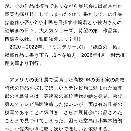
が、その作品は模写でありながら展覧会に出品された
事実も掘り起こしてしまったのだ。果たしてこの作品
は盗作か否か? 小市民を目指す小鳩君と小佐内さんの
謎解きの日々。大人気シリーズ、待望の第二作品集。
四編を収録。（粗筋紹介より引用）
2020～2022年、『ミステリーズ!』『紙魚の手帖』
掲載作品に書き下ろし1本を加え、2026年4月、創元推
理文庫より刊行。
アメリカの美術展で受賞した高校OBの美術家の高校
時代の作品を探してほしいとテレビ局に頼まれた新聞
部の堂島健吾は、美術家の高校時代の絵を発見。喜び
勇んでテレビ局医連絡したはいいが、実は有名作品の
模写であることに気付き、さらに展覧会に出品された
ことまで見つけてしまった。困った堂島は小鳩常悟朗
へ、小佐内ゆきに取り次いでほしいと依頼する。