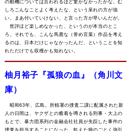
の動機については言われるほど驚かなかったかな。む
しろこんなことよく考えたな、という呆れの方が強
い。まあ付いていけない、と言った方が早いんだが。
世評ほど楽しめなかった、というのが本当のとこ
ろ。それでも、こんな馬鹿な（誉め言葉）作品を考え
るのは、日本だけじゃなかったんだ、ということを知
れただけでも収穫かも知れない。
柚月裕子『孤狼の血』（角川文
庫）
昭和63年、広島。所轄署の捜査二課に配属された新
人の日岡は、ヤクザとの癒着を噂される刑事・大上の
もとで、暴力団系列の金融会社社員が失踪した事件の
捜査を担当することになった。飢えた狼のごとく強引