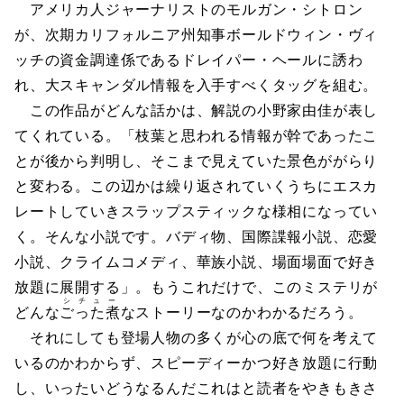
アメリカ人ジャーナリストのモルガン・シトロン
が、次期カリフォルニア州知事ボールドウィン・ヴィ
ッチの資金調達係であるドレイパー・ヘールに誘わ
れ、大スキャンダル情報を入手すべくタッグを組む。
この作品がどんな話かは、解説の小野家由佳が表し
てくれている。「枝葉と思われる情報が幹であったこ
とが後から判明し、そこまで見えていた景色ががらり
と変わる。この辺かは繰り返されていくうちにエスカ
レートしていきスラップスティックな様相になってい
く。そんな小説です。バディ物、国際諜報小説、恋愛
小説、クライムコメディ、華族小説、場面場面で好き
放題に展開する」。もうこれだけで、このミステリが
シチュー
どんな
ごった煮
なストーリーなのかわかるだろう。
それにしても登場人物の多くが心の底で何を考えて
いるのかわからず、スピーディーかつ好き放題に行動
し、いったいどうなるんだこれはと読者をやきもきさ