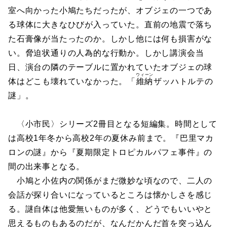
室へ向かった小鳩たちだったが、オブジェの一つであ
る球体に大きなひびが入っていた。直前の地震で落ち
た石膏像が当たったのか。しかし他には何も損害がな
い。脅迫状通りの人為的な行動か。しかし講演会当
日、演台の隣のテーブルに置かれていたオブジェの球
ウィーン
体はどこも壊れていなかった。「
維納
ザッハトルテの
謎」。
〈小市民〉シリーズ2冊目となる短編集。時間として
は高校1年冬から高校2年の夏休み前まで。『巴里マカ
ロンの謎』から『夏期限定トロピカルパフェ事件』の
間の出来事となる。
小鳩と小佐内の関係がまだ微妙な頃なので、二人の
会話が探り合いになっているところは懐かしさを感じ
る。謎自体は他愛無いものが多く、どうでもいいやと
思えるものもあるのだが、なんだかんだ首を突っ込ん