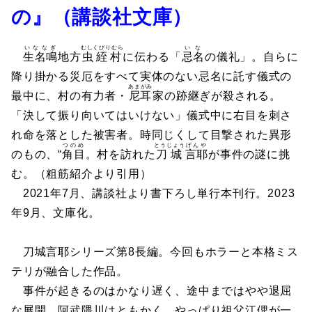
の』（講談社文庫）
いななぎ
むしくびりむら
いな
生名鳴
地方
虫絰村
に伝わる「
忌名
の儀礼」。自らに
降り掛かる災厄をすべて実体のない忌名に託す儀式の
あまがみ
最中に、村の有力者・
尼耳
家の跡継ぎが殺される。
「決して振り向いてはいけない」儀式中に右目を刺さ
れ命を落とした被害者。時同じくして目撃された異形
つのめ
とうじょう
げんや
のもの、“
角目
。村を訪れた
刀城
言耶
が事件の謎に挑
む。（粗筋紹介より引用）
2021年7月、講談社より書下ろし単行本刊行。2023
年9月、文庫化。
刀城言耶シリーズ第8長編。今回もホラーと本格ミス
テリが融合した作品。
事件が起きるのはかなり遅く、途中まではやや退屈
な展開。阿武隈川はともかく、やっぱり祖父江偲が一