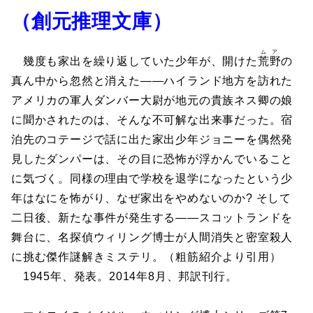
（創元推理文庫）
ムア
幾度も家出を繰り返していた少年が、開けた
荒野
の
真ん中から忽然と消えた――ハイランド地方を訪れた
アメリカの軍人ダンバー大尉が地元の貴族ネス卿の娘
に聞かされたのは、そんな不可解な出来事だった。宿
泊先のコテージで話に出た家出少年ジョニーを偶然発
見したダンパーは、その目に恐怖が浮かんでいること
に気づく。同様の理由で学校を退学になったという少
年はなにを怖がり、なぜ家出をやめないのか? そして
二日後、新たな事件が発生する――スコットランドを
舞台に、名探偵ウィリング博士が人間消失と密室殺人
に挑む傑作謎解きミステリ。（粗筋紹介より引用）
1945年、発表。2014年8月、邦訳刊行。