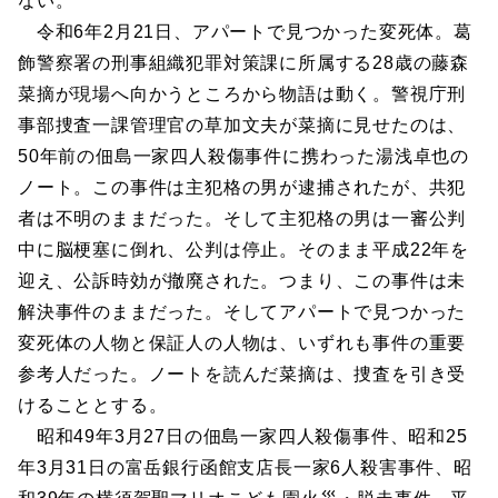
ない。
令和6年2月21日、アパートで見つかった変死体。葛
飾警察署の刑事組織犯罪対策課に所属する28歳の藤森
菜摘が現場へ向かうところから物語は動く。警視庁刑
事部捜査一課管理官の草加文夫が菜摘に見せたのは、
50年前の佃島一家四人殺傷事件に携わった湯浅卓也の
ノート。この事件は主犯格の男が逮捕されたが、共犯
者は不明のままだった。そして主犯格の男は一審公判
中に脳梗塞に倒れ、公判は停止。そのまま平成22年を
迎え、公訴時効が撤廃された。つまり、この事件は未
解決事件のままだった。そしてアパートで見つかった
変死体の人物と保証人の人物は、いずれも事件の重要
参考人だった。ノートを読んだ菜摘は、捜査を引き受
けることとする。
昭和49年3月27日の佃島一家四人殺傷事件、昭和25
年3月31日の富岳銀行函館支店長一家6人殺害事件、昭