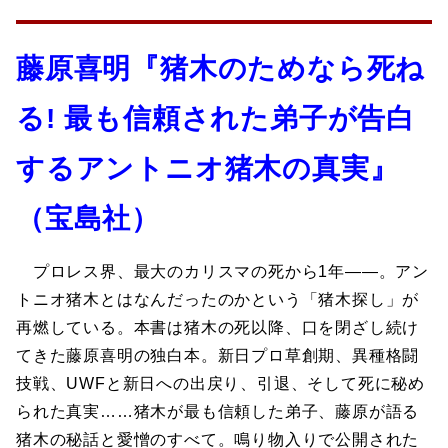
藤原喜明『猪木のためなら死ね
る! 最も信頼された弟子が告白
するアントニオ猪木の真実』
（宝島社）
プロレス界、最大のカリスマの死から1年――。アン
トニオ猪木とはなんだったのかという「猪木探し」が
再燃している。本書は猪木の死以降、口を閉ざし続け
てきた藤原喜明の独白本。新日プロ草創期、異種格闘
技戦、UWFと新日への出戻り、引退、そして死に秘め
られた真実……猪木が最も信頼した弟子、藤原が語る
猪木の秘話と愛憎のすべて。鳴り物入りで公開された