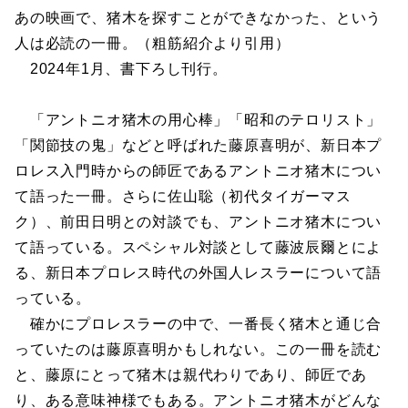
あの映画で、猪木を探すことができなかった、という
人は必読の一冊。（粗筋紹介より引用）
2024年1月、書下ろし刊行。
「アントニオ猪木の用心棒」「昭和のテロリスト」
「関節技の鬼」などと呼ばれた藤原喜明が、新日本プ
ロレス入門時からの師匠であるアントニオ猪木につい
て語った一冊。さらに佐山聡（初代タイガーマス
ク）、前田日明との対談でも、アントニオ猪木につい
て語っている。スペシャル対談として藤波辰爾とによ
る、新日本プロレス時代の外国人レスラーについて語
っている。
確かにプロレスラーの中で、一番長く猪木と通じ合
っていたのは藤原喜明かもしれない。この一冊を読む
と、藤原にとって猪木は親代わりであり、師匠であ
り、ある意味神様でもある。アントニオ猪木がどんな