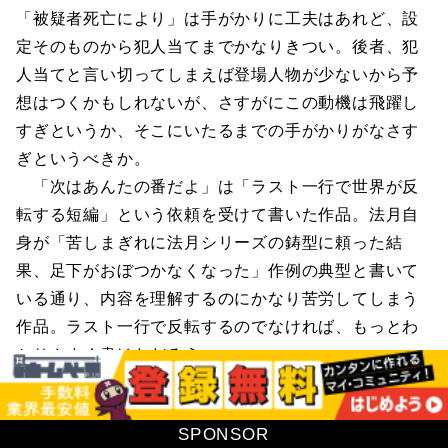
「被疑者死亡により」は手がかりに工夫はあれど、設
定そのものから犯人当てまでかなりきつい。後者、犯
人当てと言い切ってしまえば登場人物が少ないから予
想はつくかもしれないが、さすがにこの動機は飛躍し
すぎというか、そこにいたるまでの手がかりがなさす
ぎというべきか。
「次はあんたの番だよ」は「ラスト一行で世界が反
転する短編」という依頼を受けて書いた作品。法月自
身が「苦しまぎれに法月シリーズの鋳型に頼った結
果、足下がおぼつかなくなった」作例の典型と書いて
いる通り、内容を理解するのにかなり苦労してしまう
作品。ラスト一行で反転するのでなければ、もっとわ
かりやすく書けただろう。
書き下ろしの「平行線は交わらない」は、150枚弱の
中編。ただ人間関係を説明するのに回りくどい説明を
SPONSOR
しているため、その分長くなった、という印象しかな