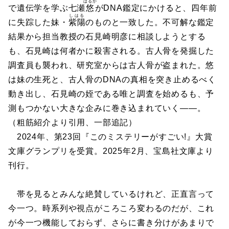
はるか
で遺伝学を学ぶ七瀬
悠
がDNA鑑定にかけると、四年前
しはる
に失踪した妹・
紫陽
のものと一致した。不可解な鑑定
結果から担当教授の石見崎明彦に相談しようとする
も、石見崎は何者かに殺害される。古人骨を発掘した
調査員も襲われ、研究室からは古人骨が盗まれた。悠
は妹の生死と、古人骨のDNAの真相を突き止めるべく
動き出し、石見崎の姪である唯と調査を始めるも、予
測もつかない大きな企みに巻き込まれていく――。
（粗筋紹介より引用、一部追記）
2024年、第23回『このミステリーがすごい!』大賞
文庫グランプリを受賞。2025年2月、宝島社文庫より
刊行。
帯を見るとみんな絶賛しているけれど、正直言って
今一つ。時系列や視点がころころ変わるのだが、これ
が今一つ機能しておらず、さらに書き分けがあまりで