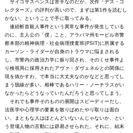
サイコサスペンスは苦手なのだが、次作『デス・コ
レクターズ』の評判が高いので、まずは第1作を読むし
かない、ということで手に取ってみる。
連続斬首殺人事件という異常な事件が発生している
のに、主人公の「僕」こと、アラバマ州モービル市警
察本部の精神病理・社会病理捜査班(PSIT)に所属する
カーソン・ライダーが自身のトラウマに悩まされる
し、市警内の政治力学に振り回され、そのくせ事件よ
り検視局に採用されたアヴァ・ダヴェネルとの関係に
現を抜かすわ、で本当に大丈夫なのかなどと思ってし
まう脱線が多い。相棒であるハリー・ノーチラスがい
なかったらどうなっていたんだろうと思ってしまう。
それでも事件そのものの展開はスピーディーだし、
法医学や心理学の要素を散りばめたやり取りは面白
い。まともな人はほとんどいないんじゃないか、とい
う登場人物の言動には辟易させられた。それに、結末