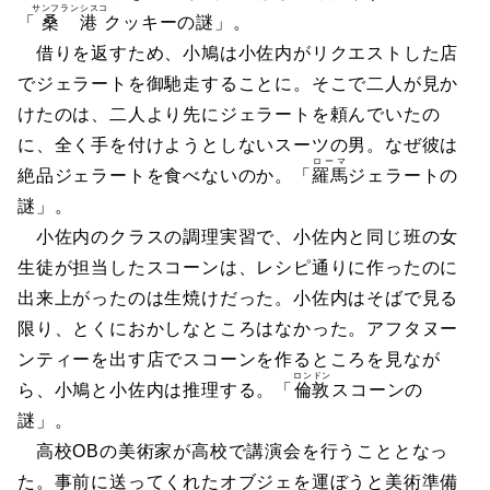
サンフランシスコ
「
桑港
クッキーの謎」。
借りを返すため、小鳩は小佐内がリクエストした店
でジェラートを御馳走することに。そこで二人が見か
けたのは、二人より先にジェラートを頼んでいたの
に、全く手を付けようとしないスーツの男。なぜ彼は
ローマ
絶品ジェラートを食べないのか。「
羅馬
ジェラートの
謎」。
小佐内のクラスの調理実習で、小佐内と同じ班の女
生徒が担当したスコーンは、レシピ通りに作ったのに
出来上がったのは生焼けだった。小佐内はそばで見る
限り、とくにおかしなところはなかった。アフタヌー
ンティーを出す店でスコーンを作るところを見なが
ロンドン
ら、小鳩と小佐内は推理する。「
倫敦
スコーンの
謎」。
高校OBの美術家が高校で講演会を行うこととなっ
た。事前に送ってくれたオブジェを運ぼうと美術準備