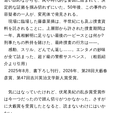
追い詰めながらも、罠や時代的な要因に阻まれて、決
定的な証拠を掴み切れずにいた。50年後、この事件の
容疑者の一人が、変死体で発見される。
現場に臨場した藤森菜摘は、半世紀にも及ぶ捜査資
料を託されることに。上層部から許された捜査期間は
一年。真相解明に足りない最後の一ピースとは何か?
刑事たちの矜持を賭けた、最終捜査の行方は――。
感動、スリル、どんでん返し……。エンタメの妙味
が全て詰まった、超ド級の警察サスペンス。（粗筋紹
介より引用）
2025年8月、書下ろし刊行。2026年、第28回大藪春
彦賞、第47回吉川英治文学新人賞受賞。
気にはなっていたけれど、伏尾美紀の乱歩賞受賞作
は今一つだったので踏ん切りがつかなかった。さすが
に大藪賞を受賞したとなると、読まないわけにはいか