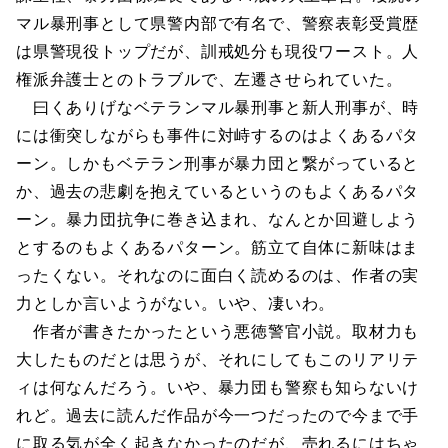
マル暴刑事として県警内部で有名で、警察表彰受賞歴
は県警現役トップだが、訓戒処分も現役ワースト。人
権派弁護士とのトラブルで、左遷させられていた。
曰くありげなベテランマル暴刑事と新人刑事が、時
には衝突しながらも事件に対峙するのはよくあるパタ
ーン。しかもベテラン刑事が暴力団と繋がっていると
か、過去の悲劇を抱えているというのもよくあるパタ
ーン。暴力団抗争に巻き込まれ、なんとか回避しよう
とするのもよくあるパターン。筋立て自体に新味はま
ったくない。それなのに面白く読めるのは、作者の実
力としか言いようがない。いや、凄いわ。
作者が書きたかったという悪徳警官小説。取材力も
大したものだとは思うが、それにしてもこのリアリテ
ィは何なんだろう。いや、暴力団も警察も知らないけ
れど。過去に読んだ作品が今一つだったので今まで手
に取る気が全く起きなかったのだが、売れるにはちゃ