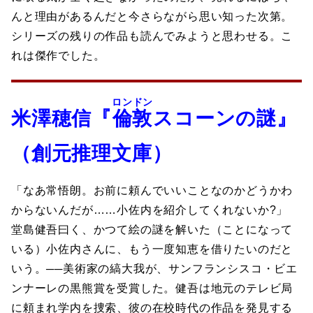
んと理由があるんだと今さらながら思い知った次第。
シリーズの残りの作品も読んでみようと思わせる。こ
れは傑作でした。
ロンドン
米澤穂信『
倫敦
スコーンの謎』
（創元推理文庫）
「なあ常悟朗。お前に頼んでいいことなのかどうかわ
からないんだが……小佐内を紹介してくれないか?」
堂島健吾曰く、かつて絵の謎を解いた（ことになって
いる）小佐内さんに、もう一度知恵を借りたいのだと
いう。──美術家の縞大我が、サンフランシスコ・ビエ
ンナーレの黒熊賞を受賞した。健吾は地元のテレビ局
に頼まれ学内を捜索、彼の在校時代の作品を発見する