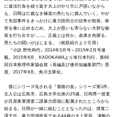
に違法行為を繰り返す大上のやり方に戸惑いながら
も、日岡は仁義なき極道の男たちに挑んでいく。やが
て失踪事件をきっかけに暴力団同士の抗争が勃発。衝
突を食い止めるため、大上が思いも寄らない大胆な秘
策を打ち出すが……。正義とは何か。血沸き肉躍る、
男たちの闘いがはじまる。（粗筋紹介より引用）
『小説 野性時代』2014年3月号～2015年2月号連
載。2015年8月、KADOKAWAより単行本刊行。第69
回日本推理作家協会賞（長編及び連作短編集部門）受
賞。2017年8月、角川文庫化。
後にシリーズ化される『孤狼の血』シリーズ第1作。
主人公は広島市、広島大学出身の25歳、日岡秀一巡査
が呉原東署捜査二課暴力団係に配属されたところから
始まる。日岡が一緒に組むこととなったのは、捜査二
課主任、暴力団係班長である44歳の大上章吾。凄腕の