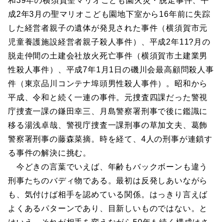
和39年の横須賀聖マリオこども園火災・脱走事件、平
成2年3月の聖マリオこども園地下室から16年前に失踪
した経営者親子の遺体が発見された事件（横須賀市元
児童養護施設経営者親子殺人事件）、平成2年11?月の
脱走仲間の土建会社放火死亡事件（横須賀市土建業男
性殺人事件）、平成7年1月1日の磯川会最高顧問殺人事
件（東京品川コンテナ埠頭男性殺人事件）。昭和から
平成、令和と続く一連の事件。元捜査四課だった警視
庁捜査一課の鎌田幸三、月島警察署刑事で後に鑑識に
移る湯浅卓哉、警視庁捜査一課刑事の草加文夫、葛飾
警察署刑事の藤森菜摘。時を経て、4人の刑事が連鎖す
る事件の解決に挑む。
今どきの言葉でいえば、年齢もバックボーンも違う
刑事たちのバディ物である。最初は反発しあいながら
も、気付けば相手を認めている関係。はっきり言えば
よくあるパターンであり、目新しいものではない。と