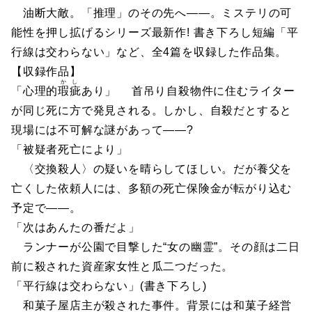
油断大敵。「推理」のその先へ――。ミステリの可
能性を押し拡げるシリーズ最新作! 書き下ろし短編「平
行線は交わらない」など、全4篇を収録した作品集。
【収録作品】
かし
「心理的
瑕疵
あり」 首吊り自殺物件に住むライター
が同じ死に方で発見される。しかし、自殺だとすると
現場には不可解な謎があって――?
「被疑者死亡により」
〈交換殺人〉の疑いを晴らしてほしい。だが養父を
亡くした依頼人には、多額の死亡保険金が転がり込む
予定で――。
「次はあんたの番だよ」
ランナーが公園で目撃した“女の幽霊”。その顔は二日
前に殺された資産家女性と瓜二つだった。
「平行線は交わらない」(書き下ろし)
和菓子屋店主が殺された事件。背景には和菓子経営