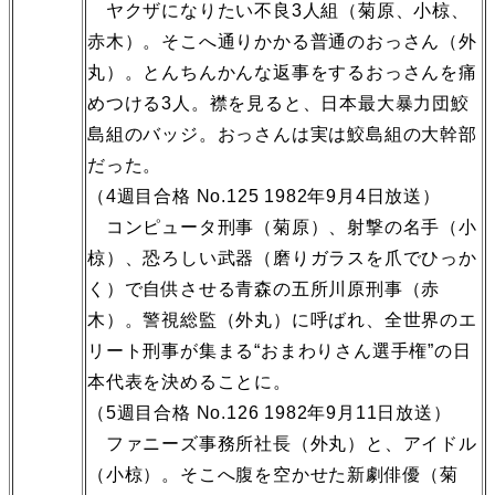
ヤクザになりたい不良3人組（菊原、小椋、
赤木）。そこへ通りかかる普通のおっさん（外
丸）。とんちんかんな返事をするおっさんを痛
めつける3人。襟を見ると、日本最大暴力団鮫
島組のバッジ。おっさんは実は鮫島組の大幹部
だった。
（4週目合格 No.125 1982年9月4日放送）
コンピュータ刑事（菊原）、射撃の名手（小
椋）、恐ろしい武器（磨りガラスを爪でひっか
く）で自供させる青森の五所川原刑事（赤
木）。警視総監（外丸）に呼ばれ、全世界のエ
リート刑事が集まる“おまわりさん選手権”の日
本代表を決めることに。
（5週目合格 No.126 1982年9月11日放送）
ファニーズ事務所社長（外丸）と、アイドル
（小椋）。そこへ腹を空かせた新劇俳優（菊