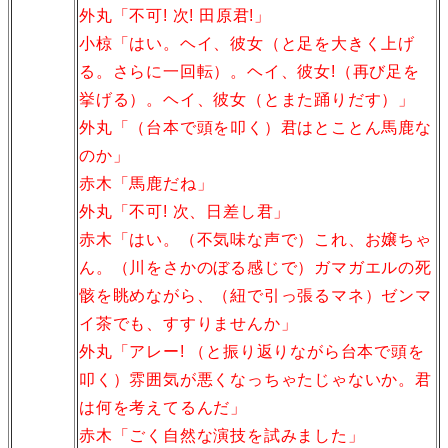
外丸「不可! 次! 田原君!」
小椋「はい。ヘイ、彼女（と足を大きく上げ
る。さらに一回転）。ヘイ、彼女!（再び足を
挙げる）。ヘイ、彼女（とまた踊りだす）」
外丸「（台本で頭を叩く）君はとことん馬鹿な
のか」
赤木「馬鹿だね」
外丸「不可! 次、日差し君」
赤木「はい。（不気味な声で）これ、お嬢ちゃ
ん。（川をさかのぼる感じで）ガマガエルの死
骸を眺めながら、（紐で引っ張るマネ）ゼンマ
イ茶でも、すすりませんか」
外丸「アレー! （と振り返りながら台本で頭を
叩く）雰囲気が悪くなっちゃたじゃないか。君
は何を考えてるんだ」
赤木「ごく自然な演技を試みました」