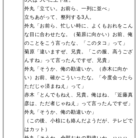
外丸「立てい。お前ら、一列に並べ」
立ちあがって、整列する3人。
外丸「お前ら、忙しい時に、よくもおれをこん
な目に合わせたな。（菊原に向かい）お前、俺
のことをこう言ったな、「このタコ」って」
菊原「違いますぜ、兄貴。「この服、高うござ
んすね」って言ったんですぜ、兄貴」
外丸「そうか、俺の勘違いか。（赤木に向か
い）お前、確かこういったな。「今度会ったら
ただじゃ済まねえ」って」
赤木「とんでもねえ、兄貴。俺はね、「近藤真
彦は、ただ者じゃねえ」って言ったんですぜ」
外丸「そうか、俺の勘違いか」
（この後、小椋にも絡んだようだが、テレビで
はカット）
外丸「そうか、全部おれの勘違いか。ハハハ、