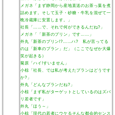
メガネ「まず静岡から産地直送のお茶っ葉を煮
詰めます。そして玉子・砂糖・牛乳を混ぜて一
晩冷蔵庫に安置します。」
社長「……で、それで何ができるんだね?」
メガネ「「新茶のプリン」です……」
外丸「新茶のプリン!?……ハ? 私が言ってる
のは「新車のプラン」だ」（ここでなぜか大爆
笑が起きる）
菊原「ハイ!すいません」
小椋「社長、では私が考えたプランはどうです
か?」
外丸「どんなプランだね?」
小椋「まず私がターゲットとしているのはズバ
リ若者です」
外丸「ほう～」
小椋「現代の若者にウケるそんな都会的センス