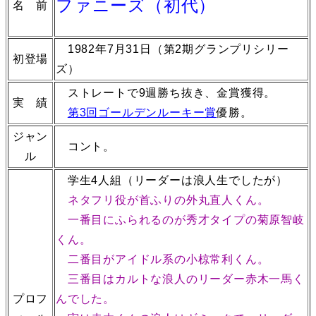
ファニーズ（初代）
名 前
1982年7月31日（第2期グランプリシリー
初登場
ズ）
ストレートで9週勝ち抜き、金賞獲得。
実 績
第3回ゴールデンルーキー賞
優勝。
ジャン
コント。
ル
学生4人組（リーダーは浪人生でしたが）
ネタフリ役が首ふりの外丸直人くん。
一番目にふられるのが秀才タイプの菊原智岐
くん。
二番目がアイドル系の小椋常利くん。
三番目はカルトな浪人のリーダー赤木一馬く
プロフ
んでした。