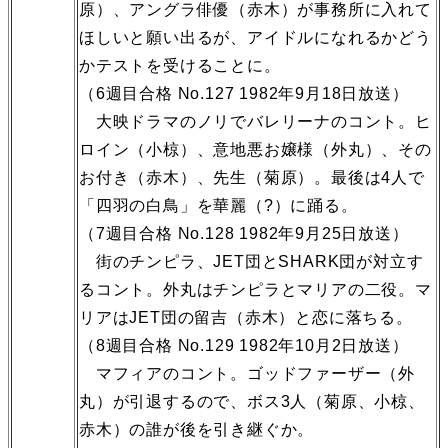
原）、アングラ俳優（赤木）が事務所に入れて
ほしいと願い出るが、アイドルになれるかどう
かテストを受けることに。
（6週目合格 No.127 1982年9月18日放送）
大映ドラマのノリでバレリーナのコント。ヒ
ロイン（小椋）、意地悪お嬢様（外丸）、その
お付き（赤木）、先生（菊原）。最後は4人で
「四羽の白鳥」を華麗（?）に踊る。
（7週目合格 No.128 1982年9月25日放送）
街のチンピラ、JET団とSHARK団が対立す
るコント。外丸はチンピラとマリアの二役。マ
リアはJET団の留吉（赤木）と恋に落ちる。
（8週目合格 No.129 1982年10月2日放送）
マフィアのコント。ゴッドファーザー（外
丸）が引退するので、ボス3人（菊原、小椋、
赤木）の誰が後を引き継ぐか。