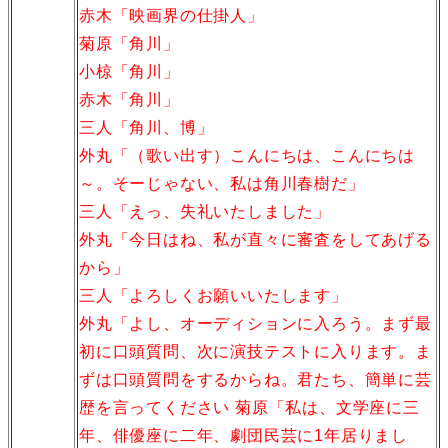
赤木「映画界の仕掛人」
菊原「角川」
小椋「角川」
赤木「角川」
三人「角川、博」
外丸「（歌い出す）こんにちは、こんにちは
～。そーじゃない、私は角川春樹だ」
三人「えっ、失礼いたしました」
外丸「今日はね、私が直々に審査をしてあげる
から」
三人「よろしくお願いいたします」
外丸「よし、オーディションに入ろう。まず最
初に口頭質問、次に演技テストに入ります。ま
ずは口頭質問をするからね。君たち、簡単に芸
歴を言ってください 菊原「私は、文学座に三
年、俳優座に二年、劇団民芸に1年居りまし