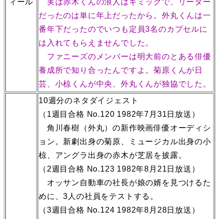
ィール
実は赤木くんの浪人はギミックで、リーダー
だったのは単に年上だったから。外丸くんは一
番年下だったのでいつも定員3名のカプセルに
は入れてもらえませんでした。
ファニーズのメンバーは明大前のとある俳優
養成所で知り合ったんですよ。菊原くんが日
芸、小椋くんが中央、外丸くんが独協でした。
10週分のネタダイジェスト
（1週目合格 No.120 1982年7月31日放送）
角川春樹（外丸）の新作映画俳優オーディシ
ョン。新劇出身の菊原、ミュージカル出身の小
椋、アングラ出身の赤木が芝居を披露。
（2週目合格 No.123 1982年8月21日放送）
オッサン自動車の社長が娘の婿を見つけるた
めに、3人の社員をテストする。
（3週目合格 No.124 1982年8月28日放送）