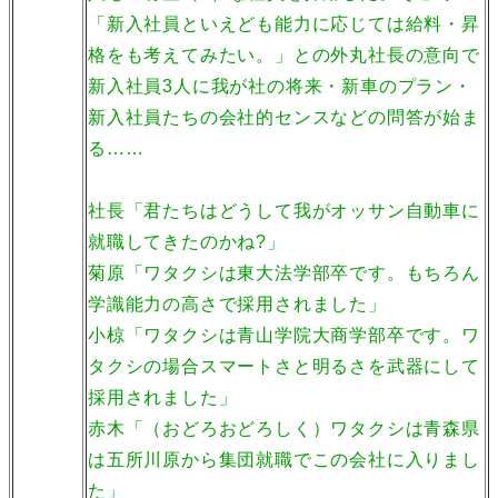
「新入社員といえども能力に応じては給料・昇
格をも考えてみたい。」との外丸社長の意向で
新入社員3人に我が社の将来・新車のプラン・
新入社員たちの会社的センスなどの問答が始ま
る……
社長「君たちはどうして我がオッサン自動車に
就職してきたのかね?」
菊原「ワタクシは東大法学部卒です。もちろん
学識能力の高さで採用されました」
小椋「ワタクシは青山学院大商学部卒です。ワ
タクシの場合スマートさと明るさを武器にして
採用されました」
赤木「（おどろおどろしく）ワタクシは青森県
は五所川原から集団就職でこの会社に入りまし
た」