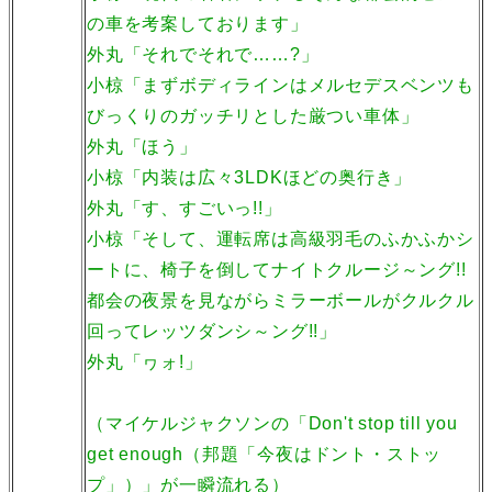
の車を考案しております」
外丸「それでそれで……?」
小椋「まずボディラインはメルセデスベンツも
びっくりのガッチリとした厳つい車体」
外丸「ほう」
小椋「内装は広々3LDKほどの奥行き」
外丸「す、すごいっ!!」
小椋「そして、運転席は高級羽毛のふかふかシ
ートに、椅子を倒してナイトクルージ～ング!!
都会の夜景を見ながらミラーボールがクルクル
回ってレッツダンシ～ング!!」
外丸「ヮォ!」
（マイケルジャクソンの「Don't stop till you
get enough（邦題「今夜はドント・ストッ
プ」）」が一瞬流れる）