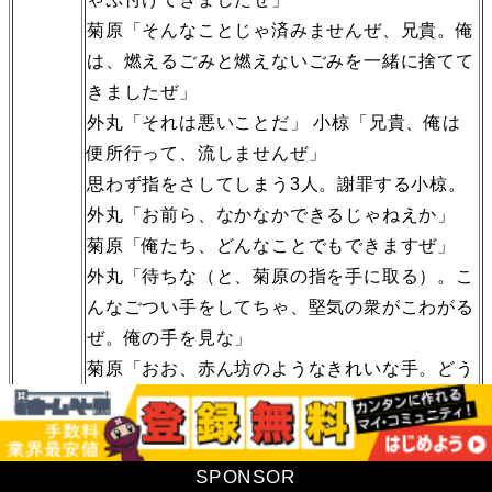
菊原「そんなことじゃ済みませんぜ、兄貴。俺
は、燃えるごみと燃えないごみを一緒に捨てて
きましたぜ」
外丸「それは悪いことだ」 小椋「兄貴、俺は
便所行って、流しませんぜ」
思わず指をさしてしまう3人。謝罪する小椋。
外丸「お前ら、なかなかできるじゃねえか」
菊原「俺たち、どんなことでもできますぜ」
外丸「待ちな（と、菊原の指を手に取る）。こ
んなごつい手をしてちゃ、堅気の衆がこわがる
ぜ。俺の手を見な」
菊原「おお、赤ん坊のようなきれいな手。どう
すればこんなきれいな手になるんですかい?」
外丸「ルナマイルド（台所洗剤）に変えたから
だ」
SPONSOR
3人「なるほど」