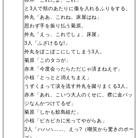
と3人で頬のあたりに傷を入れるふりをする。
外丸「ああ、これね。床屋はね」
思わず手を振り払う菊原。
外丸「えっ、これでしょ、床屋」
3人「ふざけるな!」
外丸をぼこぼこにしてしまう3人。
菊原「このタコが」
赤木「今度会ったらただじゃ済まねえぞ」
小椋「とっとと消えちまえ」
うずくまって涙を流す外丸を蹴りまくる3人。
赤木「あれ、こいつ大人のくせに、襟に金バッ
ジなんかつけてるぜ」
菊原「しかも鮫島組だ」
小椋「ピカピカに光ってやがらあ」
3人「ハハハ……、えっ?（嘲笑から驚きのポー
ズ）」