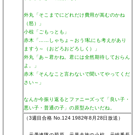
外丸「そこまでにどれだけ費用が嵩むのかね
（怒）」
小椋「ごもっとも」
赤木「……しゃちょ～おう!私にも考えがあり
ますう～（おどろおどろしく）」
外丸「あ～君かね。君には全然期待しておらん
よ。」
赤木「そんなこと言わないで聞いてやってくだ
さい～」
なんか今振り返るとファニーズって「良い子・
悪い子・普通の子」の原型みたいだね。
（3週目合格 No.124 1982年8月28日放送）
元愚連隊の菊原、元暴走族の小椋、元総番長