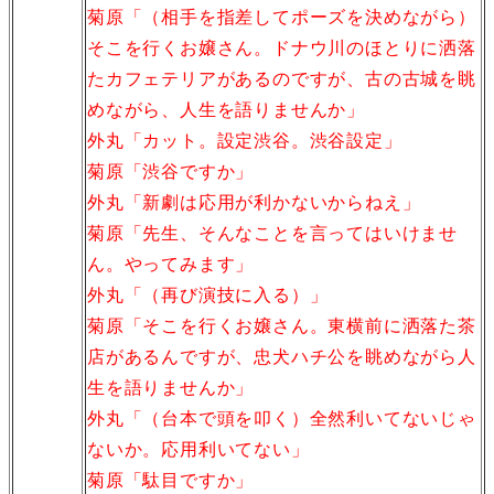
菊原「（相手を指差してポーズを決めながら）
そこを行くお嬢さん。ドナウ川のほとりに洒落
たカフェテリアがあるのですが、古の古城を眺
めながら、人生を語りませんか」
外丸「カット。設定渋谷。渋谷設定」
菊原「渋谷ですか」
外丸「新劇は応用が利かないからねえ」
菊原「先生、そんなことを言ってはいけませ
ん。やってみます」
外丸「（再び演技に入る）」
菊原「そこを行くお嬢さん。東横前に洒落た茶
店があるんですが、忠犬ハチ公を眺めながら人
生を語りませんか」
外丸「（台本で頭を叩く）全然利いてないじゃ
ないか。応用利いてない」
菊原「駄目ですか」