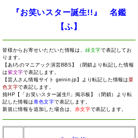
『お笑いスター誕生!!』 名鑑
【ふ】
皆様からお寄せいただいた情報は、
緑文字
で表記してお
ります。
【あtろのマニアック演芸BBS】（閉鎖より転記した情報
は
紫文字
で表記します。
【芸人さん情報サイト geinin.jp】より転記した情報は
栗
色文字
で表記します。
拙HP【「お笑いスター誕生!!」掲示板】（閉鎖）より転
記した情報は
青色文字
で表記します。
新規に情報を追加した場合は、
赤文字
で表記します。